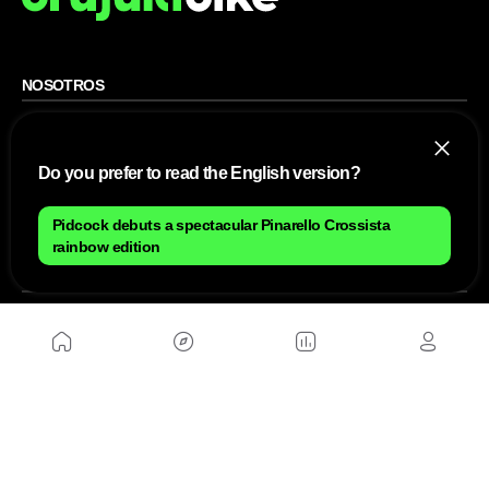
NOSOTROS
Mapa del sitio
Aviso Legal
Anúnciate con nosotros
Do you prefer to read the English version?
Política de cookies
Política de privacidad
Contacto
Pidcock debuts a spectacular Pinarello Crossista
Trabaja con nosotros
rainbow edition
WEBS AMIGAS
MusickMag
SÍGUENOS
Suscríbete a nuestro newsletter
Enviar