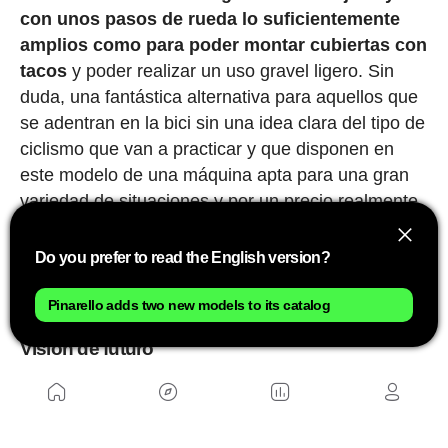
con unos pasos de rueda lo suficientemente
amplios como para poder montar cubiertas con
tacos
y poder realizar un uso gravel ligero. Sin
duda, una fantástica alternativa para aquellos que
se adentran en la bici sin una idea clara del tipo de
ciclismo que van a practicar y que disponen en
este modelo de una máquina apta para una gran
variedad de situaciones y por un precio realmente
contenido que irá desde los
1.600 hasta los 2.850
€
. La Van Rysel NCR estará en las tiendas apenas
Do you prefer to read the English version?
dentro de unos días ya que su puesta a la venta
está prevista para el mes de marzo.
Pinarello adds two new models to its catalog
Visión de futuro
La última bici que se pudo ver en el salón
Velofollies no es un modelo que vaya a estar
próximamente en las tiendas sino una Concept