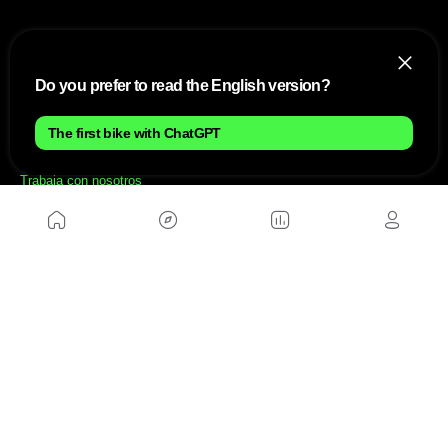
NOSOTROS
Do you prefer to read the English version?
Mapa del sitio
Aviso Legal
Anúnciate con nosotros
The first bike with ChatGPT
Política de cookies
Política de privacidad
Contacto
Trabaja con nosotros
WEBS AMIGAS
MusickMag
SÍGUENOS
Suscríbete a nuestro newsletter
Enviar