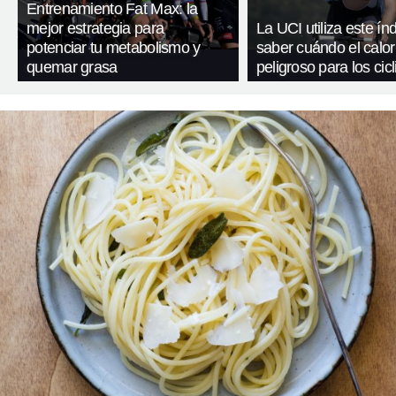
Entrenamiento Fat Max: la
mejor estrategia para
La UCI utiliza este ín
potenciar tu metabolismo y
saber cuándo el calor
quemar grasa
peligroso para los cicl