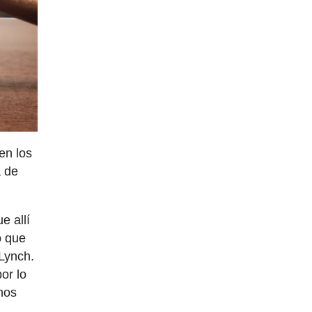
en los
a de
e allí
o que
 Lynch.
or lo
hos