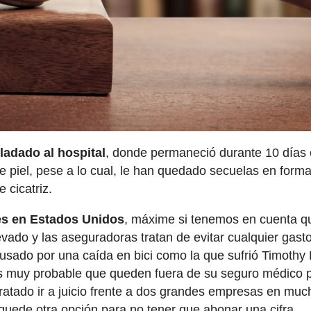
ladado al hospital
, donde permaneció durante 10 días 
 de piel, pese a lo cual, le han quedado secuelas en form
 cicatriz.
es en Estados Unidos
, máxime si tenemos en cuenta qu
vado y las aseguradoras tratan de evitar cualquier gast
ausado por una caída en bici como la que sufrió Timothy
es muy probable que queden fuera de su seguro médico p
atado ir a juicio frente a dos grandes empresas en muc
quede otra opción para no tener que abonar una cifra