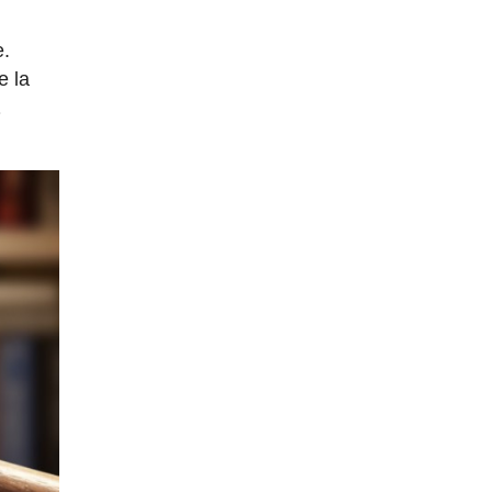
e.
e la
a