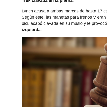
Trek clavada en la pierna
.
Lynch acusa a ambas marcas de hasta 17 car
Según este, las manetas para frenos V eran m
bici, acabó clavada en su muslo y le provoc
izquierda
.