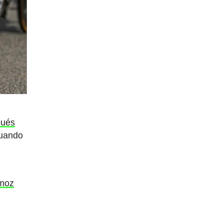
pués
cuando
imoz