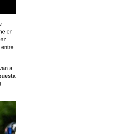
e
he
en
ban.
 entre
evan a
puesta
l