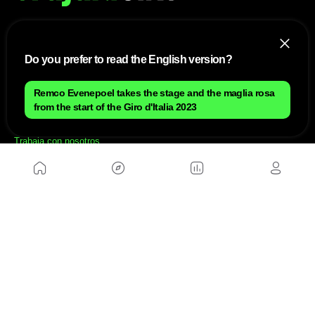
NOSOTROS
Do you prefer to read the English version?
Mapa del sitio
Aviso Legal
Remco Evenepoel takes the stage and the maglia rosa
Anúnciate con nosotros
from the start of the Giro d'Italia 2023
Política de cookies
Política de privacidad
Contacto
Trabaja con nosotros
WEBS AMIGAS
MusickMag
SÍGUENOS
Suscríbete a nuestro newsletter
Enviar