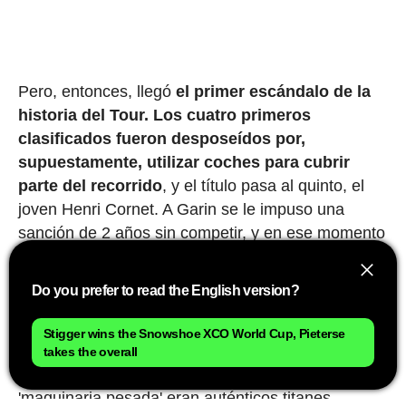
Pero, entonces, llegó
el primer escándalo de la
historia del Tour.
Los cuatro primeros
clasificados fueron desposeídos por,
supuestamente, utilizar coches para cubrir
parte del recorrido
, y el título pasa al quinto, el
joven Henri Cornet. A Garin se le impuso una
sanción de 2 años sin competir, y en ese momento
decidió retirarse del ciclismo profesional. Nunca
sabremos si aquello fue justo o no, aunque él
Do you prefer to read the English version?
siempre defendió su inocencia. Lo que está claro
es que, por encima de cualquier consideración
Stigger wins the Snowshoe XCO World Cup, Pieterse
deportiva, aquellos hombres que recorrían
takes the overall
distancias imposibles tirando con sus piernas de
'maquinaria pesada' eran auténticos titanes.