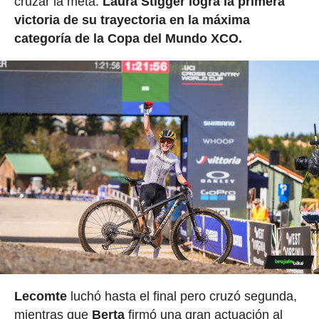
cruzar la meta.
Laura Stigger logra la primera
victoria de su trayectoria en la máxima
categoría de la Copa del Mundo XCO.
Lecomte
luchó hasta el final pero cruzó segunda,
mientras que
Berta
firmó una gran actuación al