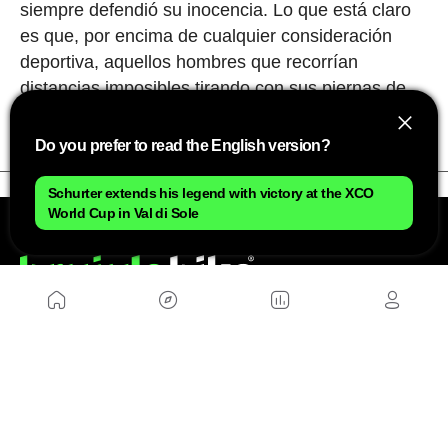
siempre defendió su inocencia. Lo que está claro
es que, por encima de cualquier consideración
deportiva, aquellos hombres que recorrían
distancias imposibles tirando con sus piernas de
'maquinaria pesada' eran auténticos titanes.
Do you prefer to read the English version?
Schurter extends his legend with victory at the XCO
World Cup in Val di Sole
NOSOTROS
Mapa del sitio
Aviso Legal
Anúnciate con nosotros
Política de cookies