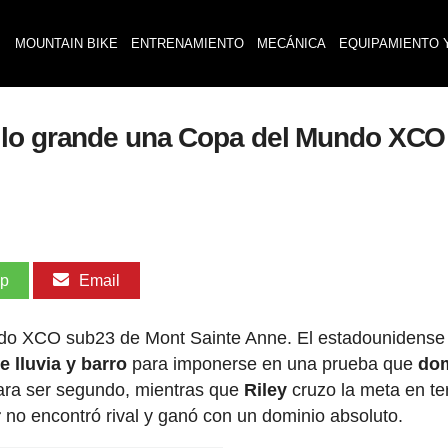
MOUNTAIN BIKE
ENTRENAMIENTO
MECÁNICA
EQUIPAMIENTO 
 lo grande una Copa del Mundo XCO
pp
Email
undo XCO sub23 de Mont Sainte Anne. El estadounidense
 lluvia y barro
para imponerse en una prueba que
do
para ser segundo, mientras que
Riley
cruzo la meta en te
r
no encontró rival y ganó con un dominio absoluto.