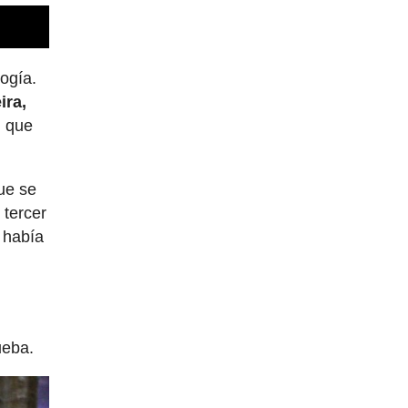
ogía.
ira,
,
que
que se
 tercer
e había
e
ueba.