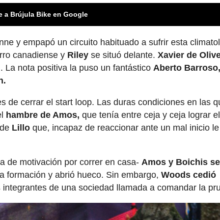
e a Brújula Bike en Google
ne y empapó un circuito habituado a sufrir esta climatol
arro canadiense y
Riley
se situó delante.
Xavier de Olive
. La nota positiva la puso un fantástico
Aberto Barroso
n.
s de cerrar el start loop. Las duras condiciones en las 
l
hambre de Amos,
que tenía entre ceja y ceja lograr el
 de
Lillo
que, incapaz de reaccionar ante un mal inicio l
ra de motivación por correr en casa-
Amos y Boichis s
a formación y abrió hueco. Sin embargo,
Woods cedió
 integrantes de una sociedad llamada a comandar la pr