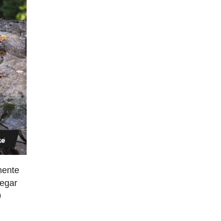
mente
legar
0