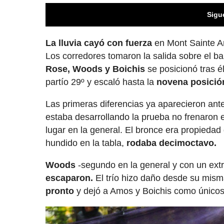
Sigu
La lluvia cayó con fuerza
en Mont Sainte An
Los corredores tomaron la salida sobre el b
Rose, Woods y Boichis
se posicionó tras él
partío 29º y escaló hasta la
novena posició
Las primeras diferencias ya aparecieron ante
estaba desarrollando la prueba no frenaron e
lugar en la general. El bronce era propiedad
hundido en la tabla,
rodaba decimoctavo.
Woods
-segundo en la general y con un ext
escaparon.
El trío hizo daño desde su mism
pronto
y dejó a Amos y Boichis como únicos