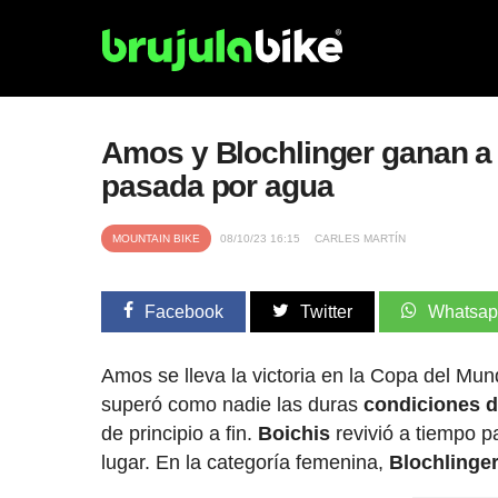
Amos y Blochlinger ganan a
pasada por agua
MOUNTAIN BIKE
08/10/23 16:15
CARLES MARTÍN
Facebook
Twitter
Whatsa
Amos se lleva la victoria en la Copa del M
superó como nadie las duras
condiciones de
de principio a fin.
Boichis
revivió a tiempo 
lugar. En la categoría femenina,
Blochlinge