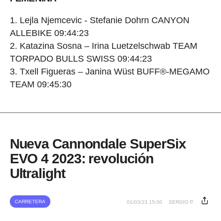
Lejla Njemcevic - Stefanie Dohrn CANYON
ALLEBIKE 09:44:23
Katazina Sosna – Irina Luetzelschwab TEAM
TORPADO BULLS SWISS 09:44:23
Txell Figueras – Janina Wüst BUFF®-MEGAMO
TEAM 09:45:30
Nueva Cannondale SuperSix
EVO 4 2023: revolución
Ultralight
CARRETERA
01/03/23 15:00
SERGIO P.