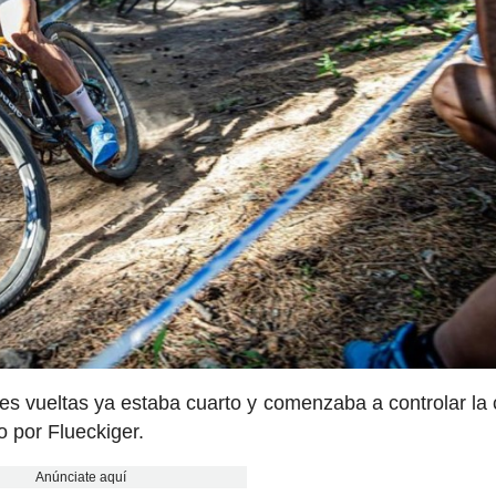
es vueltas ya estaba cuarto y comenzaba a controlar la 
o por Flueckiger.
Anúnciate aquí