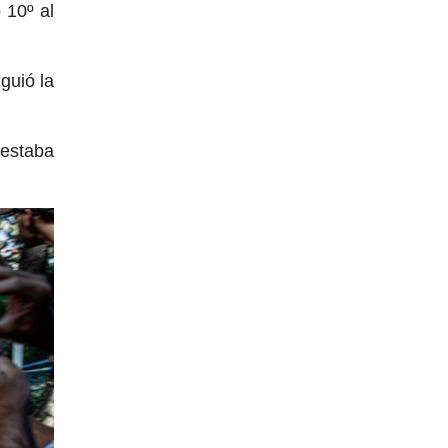
 10º al
guió la
 estaba