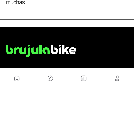
muchas.
NOSOTROS
Mapa del sitio
Aviso Legal
Anúnciate con nosotros
Política de cookies
Política de privacidad
Contacto
Trabaja con nosotros
WEBS AMIGAS