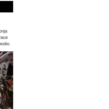
onja
 Race
podio.