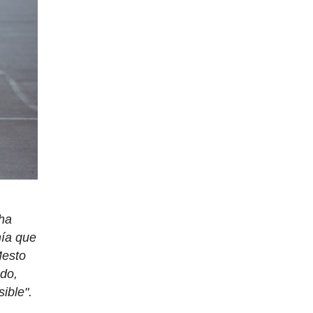
 ha
nía que
Mesto
ado,
ible".