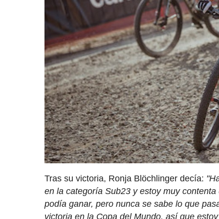
Tras su victoria, Ronja Blöchlinger decía:
"Ha
en la categoría Sub23 y estoy muy contenta
podía ganar, pero nunca se sabe lo que pasa
victoria en la Copa del Mundo, así que esto