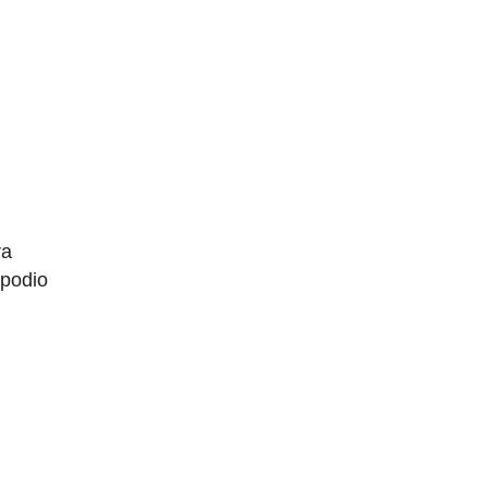
ra
 podio