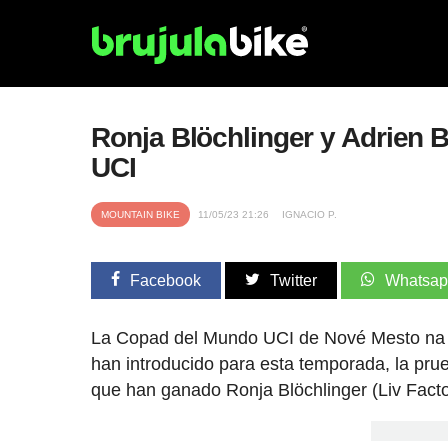
Ronja Blöchlinger y Adrien 
UCI
MOUNTAIN BIKE
11/05/23 21:26
IGNACIO P.
Facebook
Twitter
Whatsa
La Copad del Mundo UCI de Nové Mesto na
han introducido para esta temporada, la pru
que han ganado Ronja Blöchlinger (Liv Facto