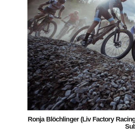
Ronja Blöchlinger (Liv Factory Racin
Sub