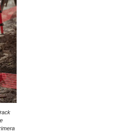
Track
ue
rimera