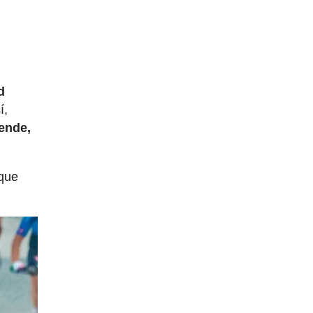
d
í,
ende,
 que