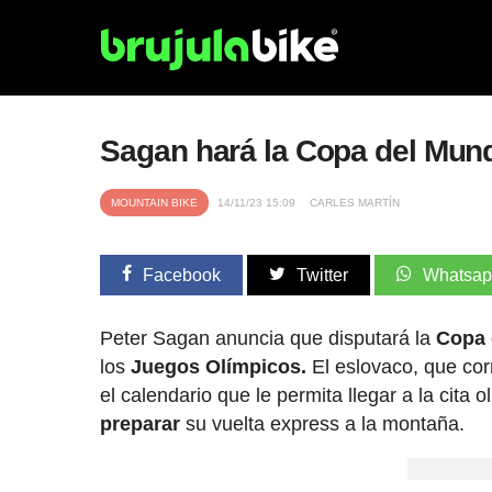
Sagan hará la Copa del Mund
MOUNTAIN BIKE
14/11/23 15:09
CARLES MARTÍN
Facebook
Twitter
Whatsa
Peter Sagan anuncia que disputará la
Copa 
los
Juegos Olímpicos.
El eslovaco, que cor
el calendario que le permita llegar a la cita 
preparar
su vuelta express a la montaña.