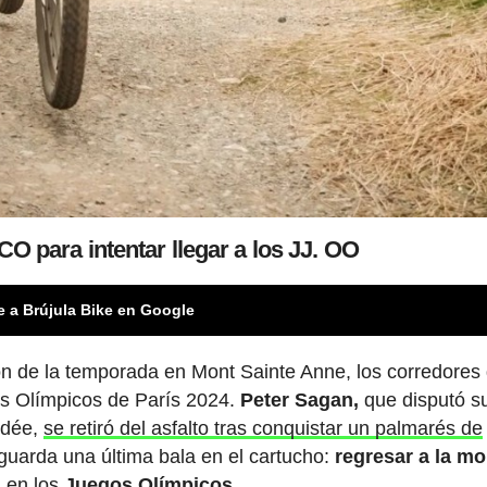
O para intentar llegar a los JJ. OO
e a Brújula Bike en Google
n de la temporada en Mont Sainte Anne, los corredores
os Olímpicos de París 2024.
Peter Sagan,
que disputó s
ndée,
se retiró del asfalto tras conquistar un palmarés de
guarda una última bala en el cartucho:
regresar a la m
l en los
Juegos Olímpicos.