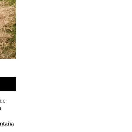
 de
u
ontaña