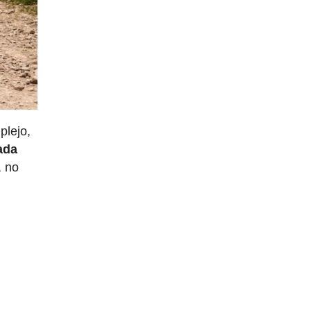
plejo,
ada
, no