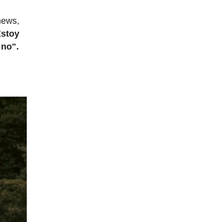
news,
Estoy
 no".