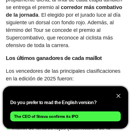
se entrega el premio al
corredor más combativo
de la jornada
. El elegido por el jurado luce al día
siguiente un dorsal con fondo rojo. Además, al
término del Tour se concede el premio al
Supercombativo, que reconoce al ciclista más
ofensivo de toda la carrera.
Los últimos ganadores de cada maillot
Los vencedores de las principales clasificaciones
en la edición de 2025 fueron:
Maillot amarillo (clasificación general): Tadej
Pogacar
Do you prefer to read the English version?
Maillot verde (clasificación por puntos):
The CEO of Strava confirms its IPO
Jonathan Milan
Maillot de lunares rojos (clasificación de la