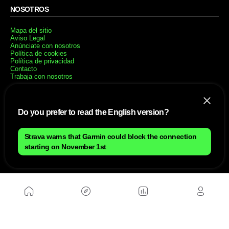
NOSOTROS
Mapa del sitio
Aviso Legal
Anúnciate con nosotros
Política de cookies
Política de privacidad
Contacto
Trabaja con nosotros
WEBS AMIGAS
Do you prefer to read the English version?
MusickMag
Strava warns that Garmin could block the connection
SÍGUENOS
starting on November 1st
Suscríbete a nuestro newsletter
Enviar