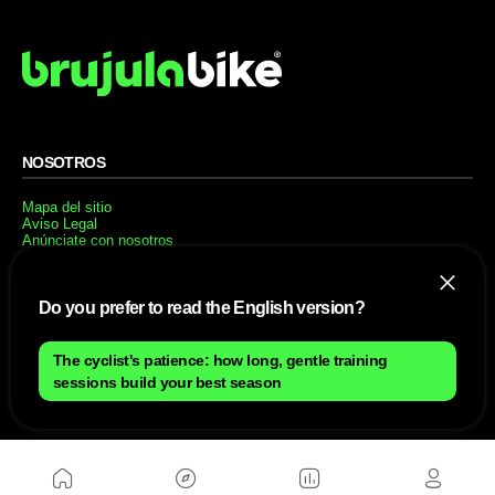
NOSOTROS
Mapa del sitio
Aviso Legal
Anúnciate con nosotros
Política de cookies
Política de privacidad
Contacto
Do you prefer to read the English version?
Trabaja con nosotros
WEBS AMIGAS
The cyclist's patience: how long, gentle training
sessions build your best season
MusickMag
SÍGUENOS
Suscríbete a nuestro newsletter