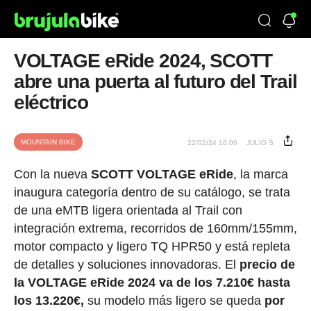
VOLTAGE eRide 2024, SCOTT
abre una puerta al futuro del Trail
eléctrico
MOUNTAIN BIKE
22/02/24 16:00
JULIO S
Con la nueva
SCOTT VOLTAGE eRide
, la marca
inaugura categoría dentro de su catálogo, se trata
de una eMTB ligera orientada al Trail con
integración extrema, recorridos de 160mm/155mm,
motor compacto y ligero TQ HPR50 y está repleta
de detalles y soluciones innovadoras. El
precio de
la VOLTAGE eRide 2024 va de los 7.210€ hasta
los 13.220€,
su modelo más ligero se queda
por