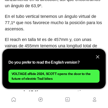
un ángulo de 63,9º.
En el tubo vertical tenemos un ángulo virtual de
77,1º que nos favorece mucho la posición para los
ascensos.
El reach en talla M es de 457mm y, con unas
vainas de 455mm tenemos una longitud total de
1253mm.
Do you prefer to read the English version?
Además de una geometría a la última, la Scott
VOLTAGE eRide 2024, SCOTT opens the door to the
future of electric Trail bikes
Voltage cuenta con un centro de gravedad
realmente bajo.
En la versión tope de gama el
peso es de 17,9kg
, pero ese peso está
concentrado en torno al pedalier ya que, por
supuesto el motor, pero también el amortiguador y