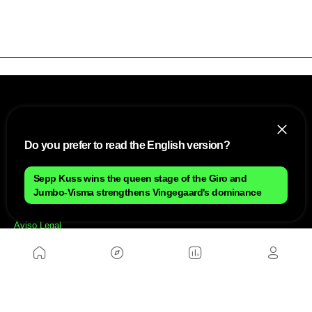
Do you prefer to read the English version?
Sepp Kuss wins the queen stage of the Giro and
NOSOTROS
Jumbo-Visma strengthens Vingegaard's dominance
Mapa del sitio
Aviso Legal
Anúnciate con nosotros
Política de cookies
Política de privacidad
Contacto
Trabaja con nosotros
WEBS AMIGAS