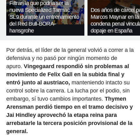
Filtran la que podría ser la
nueva Specialized Tarmac
Dos años de cárcel p
SL9 durante un entrenamiento
Marcos Maynar en la
del Red Bull-BORA-
condena penal vincul
hansgrohe
dopaje en España
Por detrás, el líder de la general volvió a correr a la
defensiva y no pasó por ningún momento de
apuro.
Vingegaard respondió sin problemas al
movimiento de Felix Gall en la subida final y
entró junto al austriaco,
manteniendo intacto su
control sobre la carrera. La lucha por el podio, sin
embargo, sí tuvo cambios importantes.
Thymen
Arensman perdió tiempo en el tramo decisivo y
Jai Hindley aprovechó la etapa reina para
arrebatarle la tercera posición provisional de la
general.