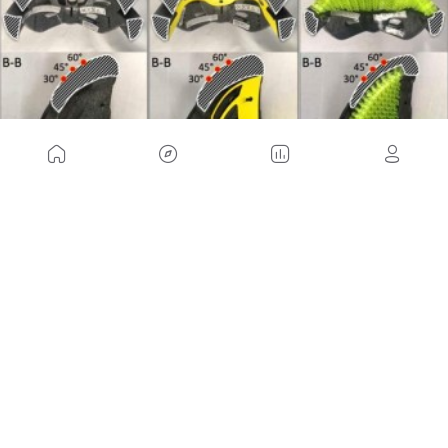
Bontrager ya ha puesto a la venta 6 modelos de
cascos con WaveCel, entre los que destaca el
XXX WaveCel, a 249,95€.
En resumen,
esta tecnología
WaveCel es muy
interesante y aporta mayor seguridad sin lugar a
dudas. Pero los puntos a debate son otros: ¿se