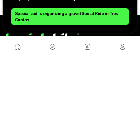
Specialized is organizing a gravel Social Ride in Tres
Cantos
NOSOTROS
Mapa del sitio
Aviso Legal
Anúnciate con nosotros
Política de cookies
Política de privacidad
Contacto
Trabaja con nosotros
WEBS AMIGAS
MusickMag