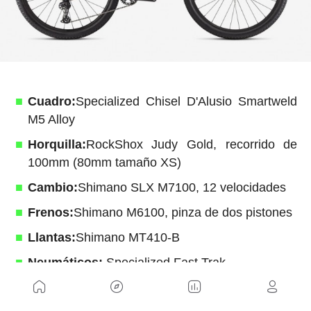
Cuadro:
Specialized Chisel D'Alusio Smartweld
M5 Alloy
Horquilla:
RockShox Judy Gold, recorrido de
100mm (80mm tamaño XS)
Cambio:
Shimano SLX M7100, 12 velocidades
Frenos:
Shimano M6100, pinza de dos pistones
Llantas:
Shimano MT410-B
Neumáticos:
Specialized Fast Trak
Tallas:
XS, S, M, L, XL