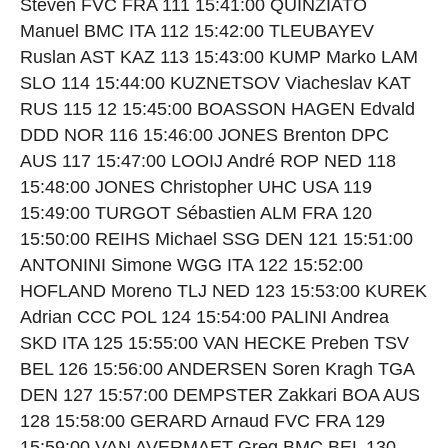
Steven FVC FRA 111 15:41:00 QUINZIATO
Manuel BMC ITA 112 15:42:00 TLEUBAYEV
Ruslan AST KAZ 113 15:43:00 KUMP Marko LAM
SLO 114 15:44:00 KUZNETSOV Viacheslav KAT
RUS 115 12 15:45:00 BOASSON HAGEN Edvald
DDD NOR 116 15:46:00 JONES Brenton DPC
AUS 117 15:47:00 LOOIJ André ROP NED 118
15:48:00 JONES Christopher UHC USA 119
15:49:00 TURGOT Sébastien ALM FRA 120
15:50:00 REIHS Michael SSG DEN 121 15:51:00
ANTONINI Simone WGG ITA 122 15:52:00
HOFLAND Moreno TLJ NED 123 15:53:00 KUREK
Adrian CCC POL 124 15:54:00 PALINI Andrea
SKD ITA 125 15:55:00 VAN HECKE Preben TSV
BEL 126 15:56:00 ANDERSEN Soren Kragh TGA
DEN 127 15:57:00 DEMPSTER Zakkari BOA AUS
128 15:58:00 GERARD Arnaud FVC FRA 129
15:59:00 VAN AVERMAET Greg BMC BEL 130