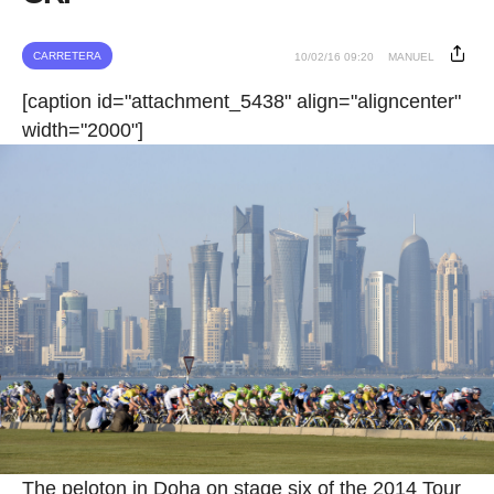
CARRETERA
10/02/16 09:20
MANUEL
[caption id="attachment_5438" align="aligncenter"
width="2000"]
The peloton in Doha on stage six of the 2014 Tour