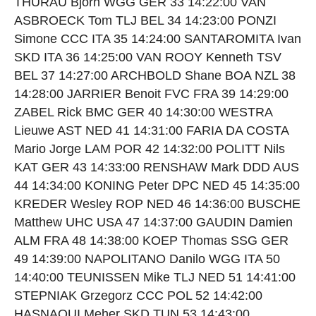
THURAU Bjorn WGG GER 33 14:22:00 VAN
ASBROECK Tom TLJ BEL 34 14:23:00 PONZI
Simone CCC ITA 35 14:24:00 SANTAROMITA Ivan
SKD ITA 36 14:25:00 VAN ROOY Kenneth TSV
BEL 37 14:27:00 ARCHBOLD Shane BOA NZL 38
14:28:00 JARRIER Benoit FVC FRA 39 14:29:00
ZABEL Rick BMC GER 40 14:30:00 WESTRA
Lieuwe AST NED 41 14:31:00 FARIA DA COSTA
Mario Jorge LAM POR 42 14:32:00 POLITT Nils
KAT GER 43 14:33:00 RENSHAW Mark DDD AUS
44 14:34:00 KONING Peter DPC NED 45 14:35:00
KREDER Wesley ROP NED 46 14:36:00 BUSCHE
Matthew UHC USA 47 14:37:00 GAUDIN Damien
ALM FRA 48 14:38:00 KOEP Thomas SSG GER
49 14:39:00 NAPOLITANO Danilo WGG ITA 50
14:40:00 TEUNISSEN Mike TLJ NED 51 14:41:00
STEPNIAK Grzegorz CCC POL 52 14:42:00
HASNAOUI Meher SKD TUN 53 14:43:00