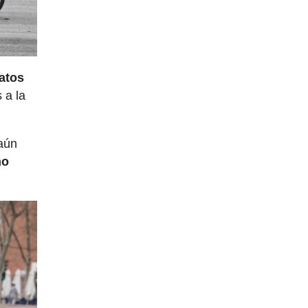
atos
 a la
 aún
no