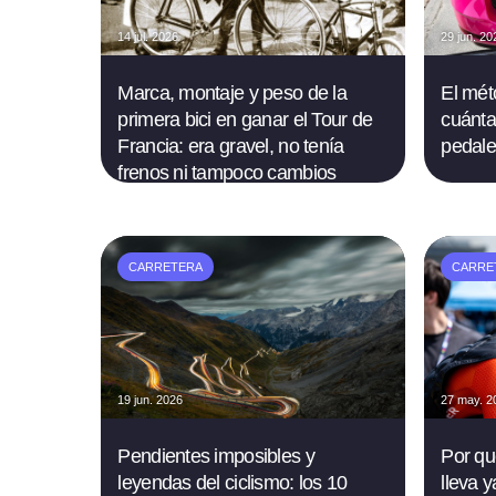
14 jul. 2026
29 jun. 20
Marca, montaje y peso de la
El mét
primera bici en ganar el Tour de
cuánta
Francia: era gravel, no tenía
pedale
frenos ni tampoco cambios
CARRETERA
CARRE
19 jun. 2026
27 may. 2
Pendientes imposibles y
Por qu
leyendas del ciclismo: los 10
lleva y