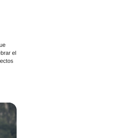
que
brar el
yectos