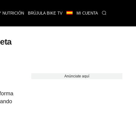
Y NUTRICIÓN
BRÚJULA BIKE TV
MI CUENTA
leta
Anúnciate aquí
 forma
imando