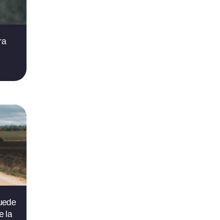
ra
puede
e la