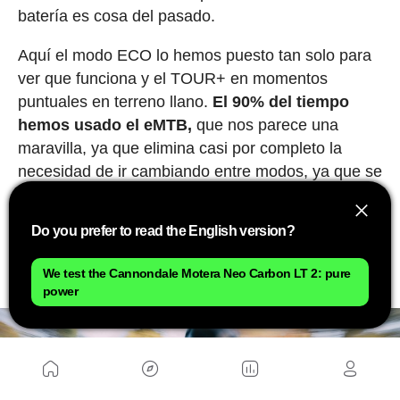
batería es cosa del pasado.
Aquí el modo ECO lo hemos puesto tan solo para
ver que funciona y el TOUR+ en momentos
puntuales en terreno llano.
El 90% del tiempo
hemos usado el eMTB,
que nos parece una
maravilla, ya que elimina casi por completo la
necesidad de ir cambiando entre modos, ya que se
adapta muy bien a tus necesidades de asistencia.
Do you prefer to read the English version?
El modo TURBO está bien para esas subidas
duras en las que ya estás cansado y quieres que
We test the Cannondale Motera Neo Carbon LT 2: pure
la bici lo haga casi todo por ti.
power