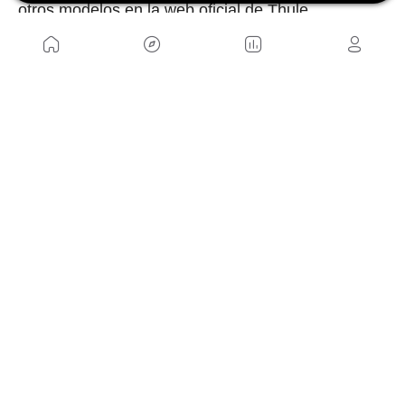
otros modelos en la
web oficial de Thule
.
NOSOTROS
Mapa del sitio
Aviso Legal
Anúnciate con nosotros
Política de cookies
Política de privacidad
Contacto
Trabaja con nosotros
WEBS AMIGAS