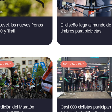
016
24 feb. 2016
evel, los nuevos frenos
El diseño llega al mundo de 
C y Trail
timbres para bicicletas
IN BIKE
MOUNTAIN BIKE
016
21 feb. 2016
edición del Maratón
Casi 800 ciclistas participan