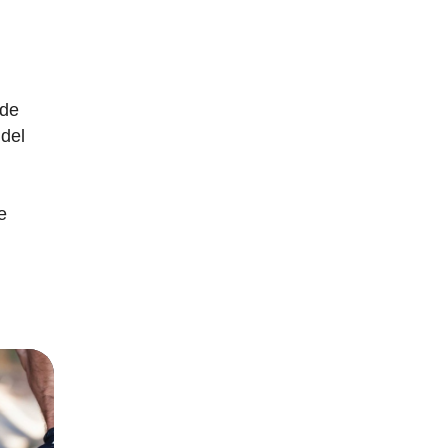
 de
 del
e