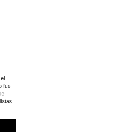
 el
o fue
de
istas