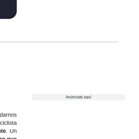
Anúnciate aquí
edarnos
iclista
nte
. Un