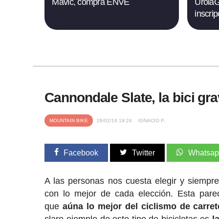
Mavic, compra ENVE
UrolaG
inscri
Cannondale Slate, la bici gr
MOUNTAIN BIKE
26/02/16 19:24
IGNACIO P.
Facebook
Twitter
Whatsa
A las personas nos cuesta elegir y siempr
con lo mejor de cada elección. Esta par
que
aúna lo mejor del ciclismo de carret