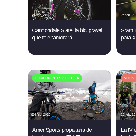
26 feb. 2016
24 feb. 2
Cannondale Slate, la bici gravel
Sram L
que te enamorará
para X
COMPONENTES BICICLETA
MOUNTA
24 feb. 2016
22 feb. 2
Amer Sports propietaria de
La IV 