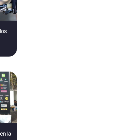
los
 en la