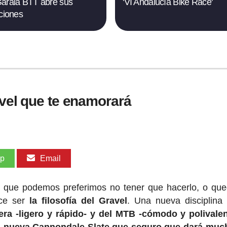
araia BTT abre sus
'VI Andalucía Bike Race'
pciones
avel que te enamorará
pp
Email
e que podemos preferimos no tener que hacerlo, o qu
ece ser
la filosofía del Gravel
. Una nueva disciplina c
era -ligero y rápido- y del MTB -cómodo y polivale