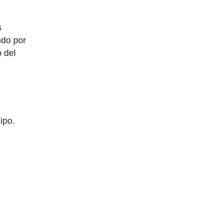
s
ndo por
o del
ipo.