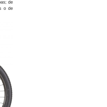
bas; de
s o de