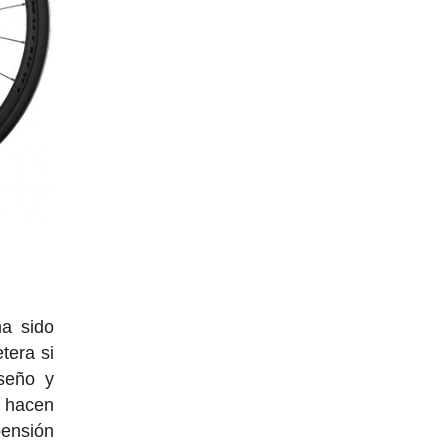
ha sido
tera si
iseño y
o hacen
pensión