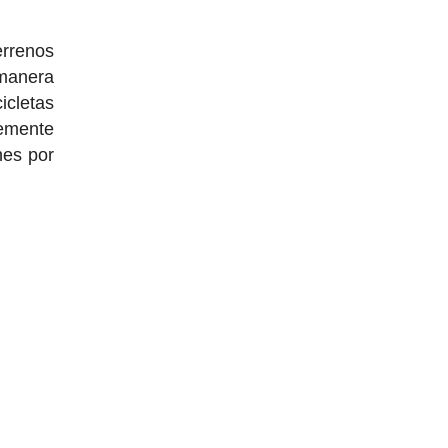
errenos
emanera
icletas
emente
nes por