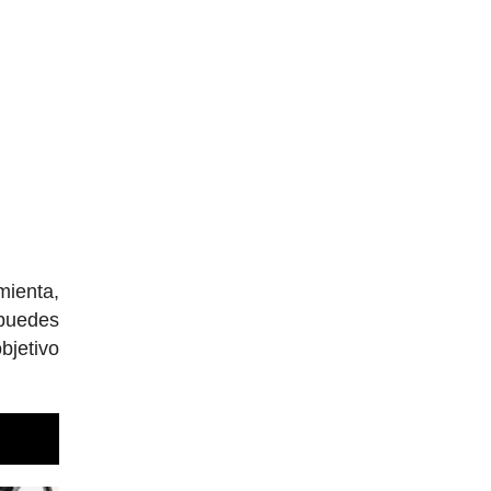
mienta,
 puedes
bjetivo