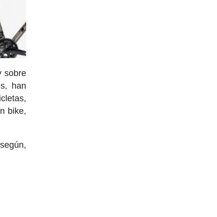
y sobre
es, han
cletas,
n bike,
 según,