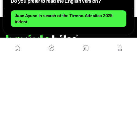
Do you prefer to read the English version?
Juan Ayuso in search of the Tirreno-Adriatico 2025
trident
NOSOTROS
Mapa del sitio
Aviso Legal
Anúnciate con nosotros
Política de cookies
Política de privacidad
Contacto
Trabaja con nosotros
WEBS AMIGAS
MusickMag