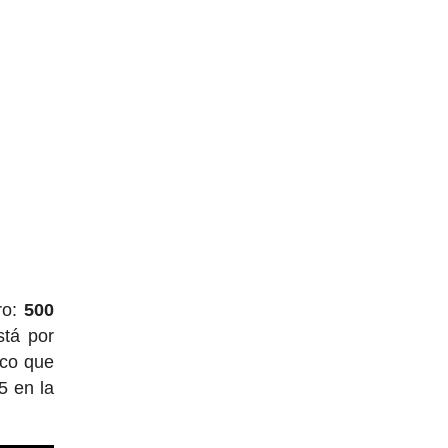
ro:
500
stá por
ico que
5 en la