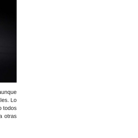
 aunque
les. Lo
o todos
a otras