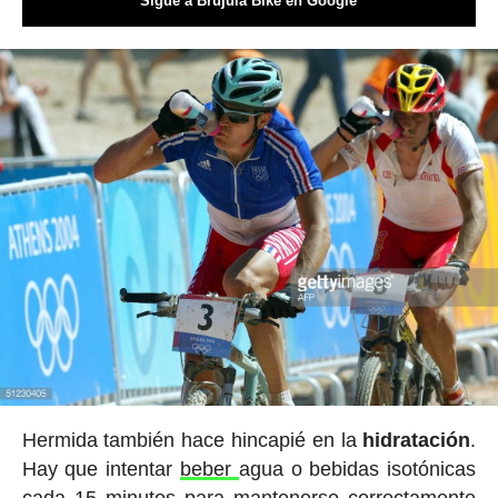
Sigue a Brújula Bike en Google
Hermida también hace hincapié en la
hidratación
.
Hay que intentar
beber
agua o bebidas isotónicas
cada 15 minutos para mantenerse correctamente