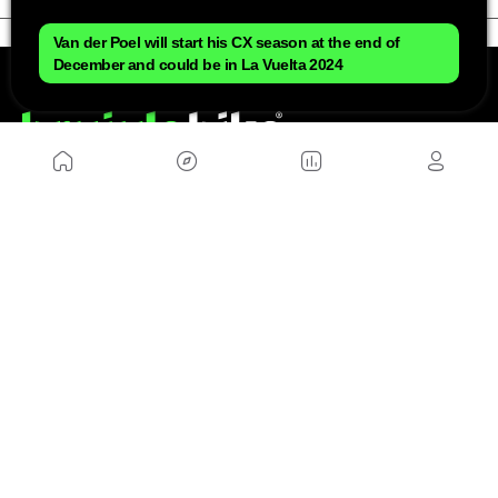
Van der Poel will start his CX season at the end of
December and could be in La Vuelta 2024
NOSOTROS
Mapa del sitio
Aviso Legal
Anúnciate con nosotros
Política de cookies
Política de privacidad
Contacto
Trabaja con nosotros
WEBS AMIGAS
MusickMag