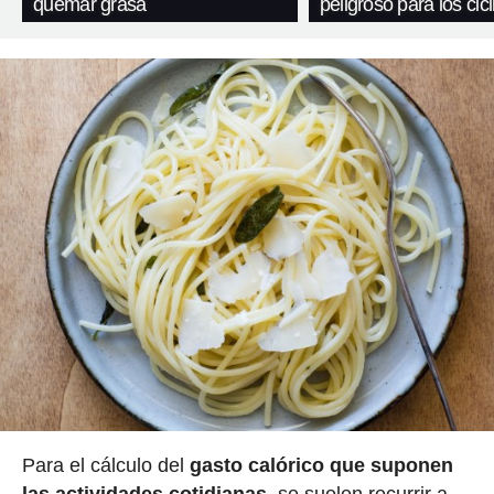
quemar grasa
peligroso para los cicl
Para el cálculo del
gasto calórico que suponen
las actividades cotidianas
, se suelen recurrir a