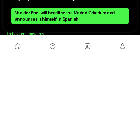
Mapa del sitio
Aviso Legal
Van der Poel will headline the Madrid Criterium and
Anúnciate con nosotros
announces it himself in Spanish
Política de cookies
Política de privacidad
Contacto
Trabaja con nosotros
WEBS AMIGAS
MusickMag
SÍGUENOS
Suscríbete a nuestro newsletter
Enviar