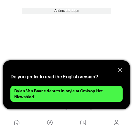
Anúnciate aquí
Do you prefer to read the English version?
Pero, entonces, llegó
el primer escándalo de la
Dylan Van Baarle debuts in style at Omloop Het
Niewsblad
historia del Tour.
Los cuatro primeros
clasificados fueron desposeídos por,
supuestamente, utilizar coches para cubrir
parte del recorrido
, y el título pasa al quinto, el
joven Henri Cornet. A Garin se le impuso una