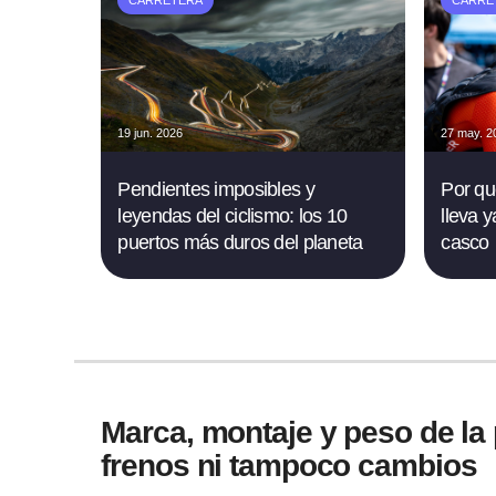
CARRETERA
CARRE
19 jun. 2026
27 may. 2
Pendientes imposibles y
Por qu
leyendas del ciclismo: los 10
lleva y
puertos más duros del planeta
casco
Marca, montaje y peso de la p
frenos ni tampoco cambios