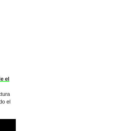
le el
ctura
do el