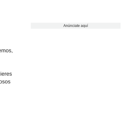
Anúnciate aquí
)
lemos,
ieres
rosos