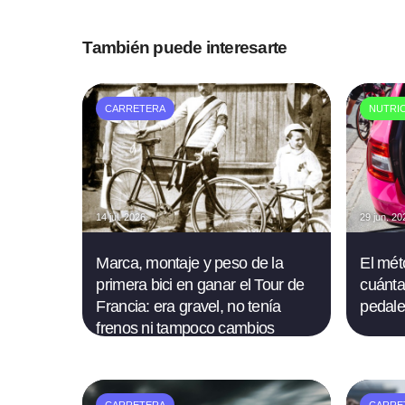
También puede interesarte
CARRETERA
NUTRI
14 jul. 2026
29 jun. 20
Marca, montaje y peso de la
El mét
primera bici en ganar el Tour de
cuánta
Francia: era gravel, no tenía
pedale
frenos ni tampoco cambios