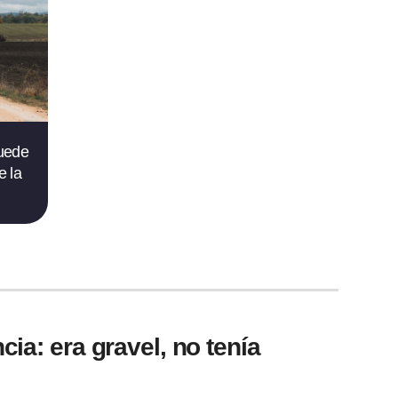
puede
e la
cia: era gravel, no tenía