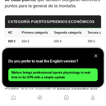
puntos para la general de la montaña.
CATEGORÍA PUERTOS/PREMIOS ECONÓMICOS
HC
Primera categoría
Segunda categoría
Tercera cate
800 €
650 €
500 €
300 €
450 €
400 €
250 €
-
300 €
150 €
-
-
Do you prefer to read the English version?
Wahoo brings professional sports physiology in real-
time to its GPS with a simple update
El Tour también ofrece el Souvenir Jacques
Goddet, que se concede al
primer corredor que
corona el Tourmalet
. En la edición de 2026
estaba situado en la sexta etapa y su premio