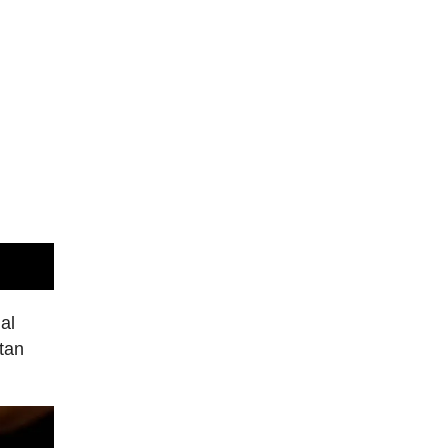
al
tan