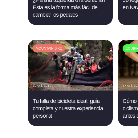
¿Para la izquierda o la derecha?
30 rega
Esta es la forma más fácil de
en Nav
cambiar los pedales
MOUNTAIN BIKE
EQUIPA
28 oct. 2025
27 oct. 2
Tu talla de bicicleta ideal: guía
Cómo e
completa y nuestra experiencia
ciclism
personal
antes 