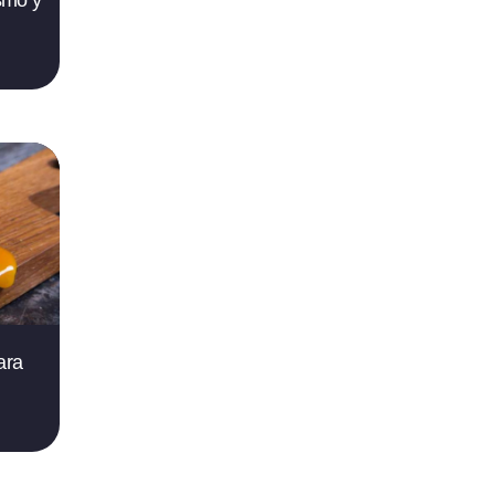
smo y
ara