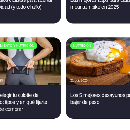
los ciclistas para acertar
Las mejores apps para cicli
idad (y todo el año)
mountain bike en 2025
MIENTO Y NUTRICIÓN
NUTRICIÓN
025
21 oct. 2025
legir tu culotte de
Los 5 mejores desayunos p
o: tipos y en qué fijarte
bajar de peso
de comprar