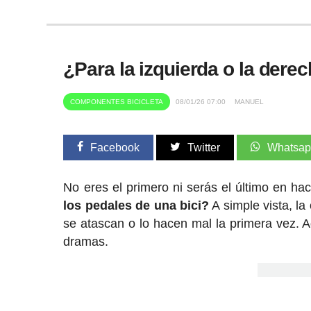
¿Para la izquierda o la dere
COMPONENTES BICICLETA
08/01/26 07:00
MANUEL
Facebook
Twitter
Whatsa
No eres el primero ni serás el último en ha
los pedales de una bici?
A simple vista, l
se atascan o lo hacen mal la primera vez. A
dramas.