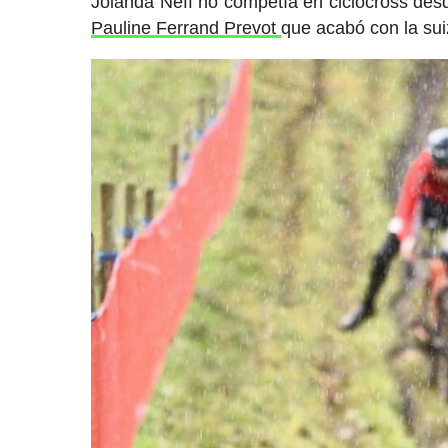
Jolanda Neff no competía en ciclocross de
Pauline Ferrand Prevot
que acabó con la suiz