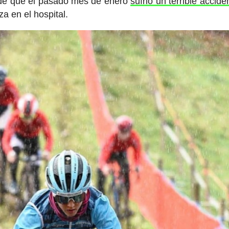
sde que el pasado mes de enero
sufrió un terrible accid
a en el hospital.