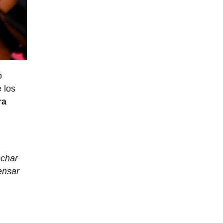
ó
 los
ra
echar
ensar