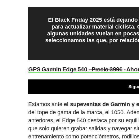
El Black Friday 2025 está dejand
para actualizar material ciclista
algunas unidades vuelan en pocas
seleccionamos las que, por relaci
GPS Garmin Edge 540 -
Precio 399€
- Ahor
Sigu
Estamos ante
el supeventas de Garmin y e
del tope de gama de la marca, el 1050. Ad
anteriores, el Edge 540 destaca por su equili
que solo quieren grabar salidas y navegar s
entrenamiento como potenciómetros, rodillo