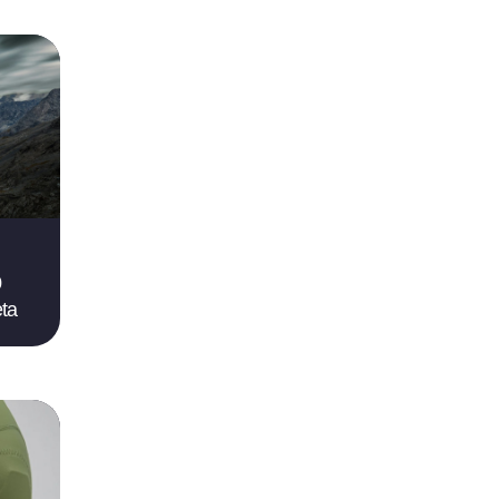
0
eta