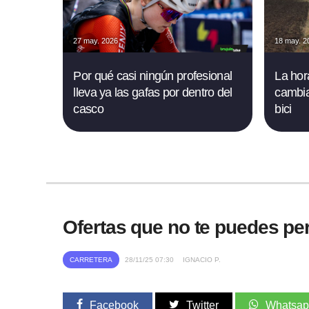
27 may. 2026
18 may. 2
Por qué casi ningún profesional
La hor
lleva ya las gafas por dentro del
cambia
casco
bici
Ofertas que no te puedes per
CARRETERA
28/11/25 07:30
IGNACIO P.
Facebook
Twitter
Whatsa