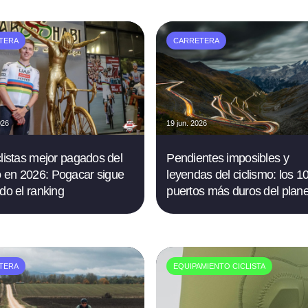
TERA
CARRETERA
026
19 jun. 2026
clistas mejor pagados del
Pendientes imposibles y
en 2026: Pogacar sigue
leyendas del ciclismo: los 1
ndo el ranking
puertos más duros del plan
TERA
EQUIPAMIENTO CICLISTA