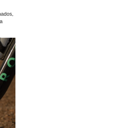
nados,
ha