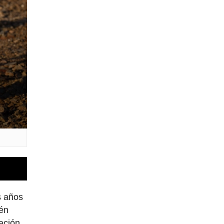
s años
ién
ración