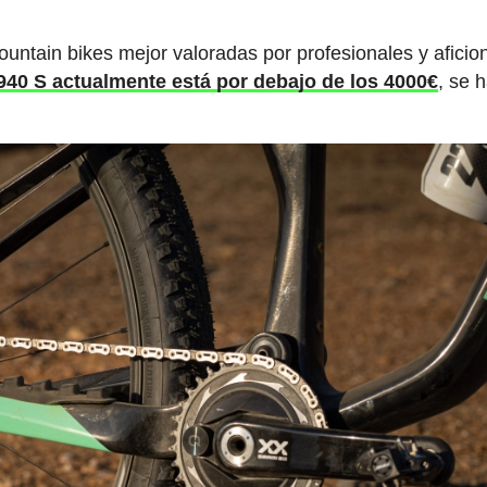
untain bikes mejor valoradas por profesionales y aficio
940 S actualmente está por debajo de los 4000€
, se 