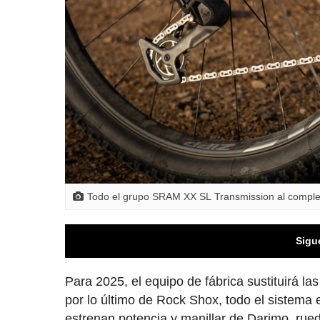
Todo el grupo SRAM XX SL Transmission al comple
Sigu
Para 2025, el equipo de fábrica sustituirá 
por lo último de Rock Shox, todo el sistema e
estrenan potencia y manillar de Darimo, rued