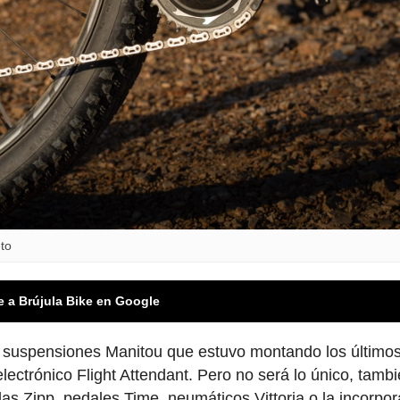
to
e a Brújula Bike en Google
las suspensiones Manitou que estuvo montando los último
lectrónico Flight Attendant. Pero no será lo único, tamb
as Zipp, pedales Time, neumáticos Vittoria o la incorpo