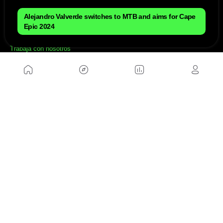
Mapa del sitio
Aviso Legal
Alejandro Valverde switches to MTB and aims for Cape
Anúnciate con nosotros
Política de cookies
Epic 2024
Política de privacidad
Contacto
Trabaja con nosotros
WEBS AMIGAS
MusickMag
SÍGUENOS
Suscríbete a nuestro newsletter
Enviar