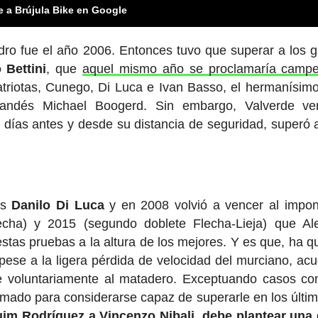
e a Brújula Bike en Google
jandro fue el año 2006. Entonces tuvo que superar a los 
 Bettini
, que
aquel mismo año se proclamaría campe
triotas, Cunego, Di Luca e Ivan Basso, el hermanísim
landés Michael Boogerd. Sin embargo, Valverde ve
días antes y desde su distancia de seguridad, superó 
as
Danilo Di Luca
y en 2008 volvió a vencer al impo
cha) y 2015 (segundo doblete Flecha-Lieja) que Al
stas pruebas a la altura de los mejores. Y es que, ha 
ese a la ligera pérdida de velocidad del murciano, acu
rse voluntariamente al matadero. Exceptuando casos co
imado para considerarse capaz de superarle en los últi
uim Rodríguez a Vincenzo Nibali, debe plantear una