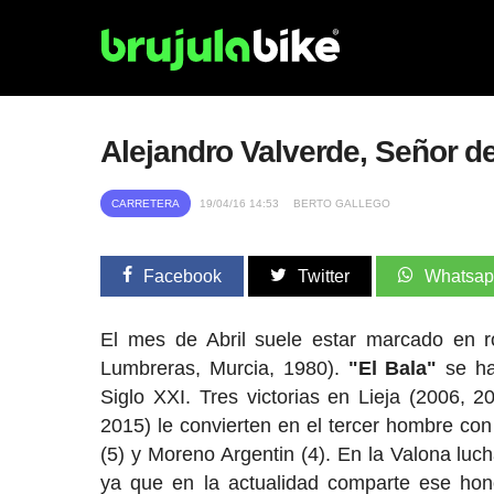
Alejandro Valverde, Señor d
CARRETERA
19/04/16 14:53
BERTO GALLEGO
Facebook
Twitter
Whatsa
El mes de Abril suele estar marcado en r
Lumbreras, Murcia, 1980).
"El Bala"
se ha
Siglo XXI. Tres victorias en Lieja (2006, 
2015) le convierten en el tercer hombre co
(5) y Moreno Argentin (4). En la Valona luch
ya que en la actualidad comparte ese hon