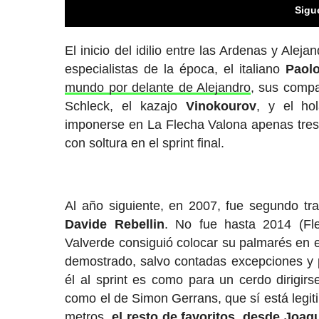
Sigu
El inicio del idilio entre las Ardenas y Ale
especialistas de la época, el italiano
Paolo
mundo por delante de Alejandro
, sus compa
Schleck, el kazajo
Vinokourov
, y el ho
imponerse en La Flecha Valona apenas tres 
con soltura en el sprint final.
Al año siguiente, en 2007, fue segundo tr
Davide Rebellin
. No fue hasta 2014 (Fle
Valverde consiguió colocar su palmarés en e
demostrado, salvo contadas excepciones y p
él al sprint es como para un cerdo dirigi
como el de Simon Gerrans, que sí está legit
metros,
el resto de favoritos, desde Joaq