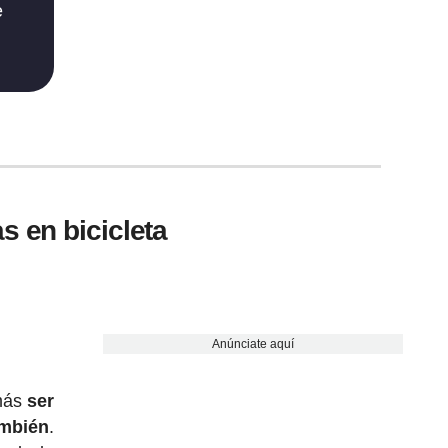
e
s en bicicleta
Anúnciate aquí
más
ser
ambién
.