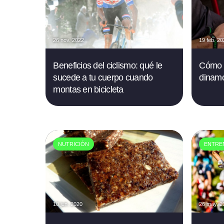
26 nov. 2022
19 feb. 2
Beneficios del ciclismo: qué le
Cómo u
sucede a tu cuerpo cuando
dinam
montas en bicicleta
NUTRICIÓN
ENTRE
10 jun. 2020
26 may. 2