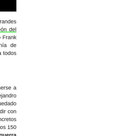
grandes
ón del
o Frank
nía de
a todos
nerse a
ejandro
quedado
dir con
ncretos
mos 150
 guerra