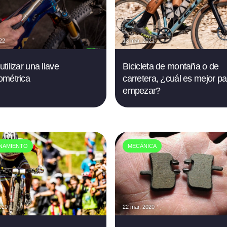
022
13 mar. 2021
tilizar una llave
Bicicleta de montaña o de
ométrica
carretera, ¿cuál es mejor pa
empezar?
NAMIENTO
MECÁNICA
020
22 mar. 2020