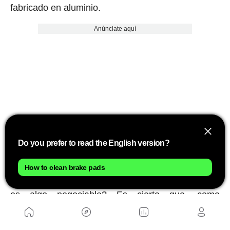
fabricado en aluminio.
Anúnciate aquí
Do you prefer to read the English version?
Y es que, de todo ello, se deriva la siguiente
How to clean brake pads
pregunta:
¿el peso es fundamental para ti?
¿O
es algo negociable? Es cierto que, como
acabamos de comentar, el peso final de tu
mountain bike también vendrá muy determinado