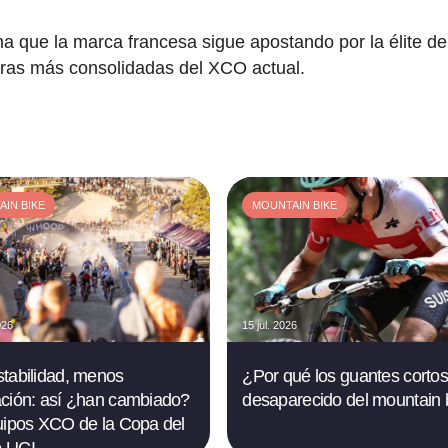
a que la marca francesa sigue apostando por la élite d
uras más consolidadas del XCO actual.
IN BIKE
MOUNTAIN BIKE
026
15 jul. 2026
tabilidad, menos
¿Por qué los guantes corto
ción: así ¿han cambiado?
desaparecido del mountain 
uipos XCO de la Copa del