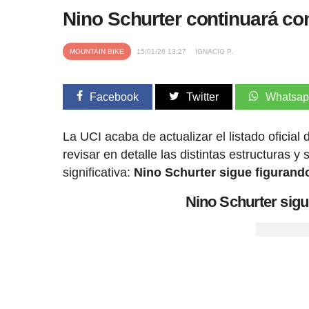
Nino Schurter continuará co
MOUNTAIN BIKE
15/01/26 13:27
IGNACIO P.
Facebook
Twitter
Whatsa
La UCI acaba de actualizar el listado oficia
revisar en detalle las distintas estructuras 
significativa:
Nino Schurter sigue figuran
Nino Schurter sig