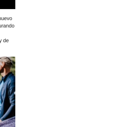
 nuevo
gurando
y de