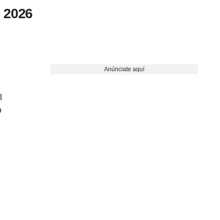
n 2026
Anúnciate aquí
l
o