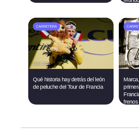
Mundo
CARRETERA
CARRE
15 jul. 2026
14 jul. 20
Qué historia hay detrás del león
Marca,
de peluche del Tour de Francia
primer
Francia
frenos