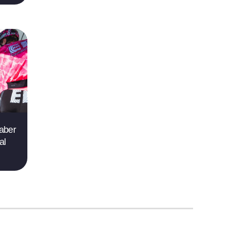
saber
al