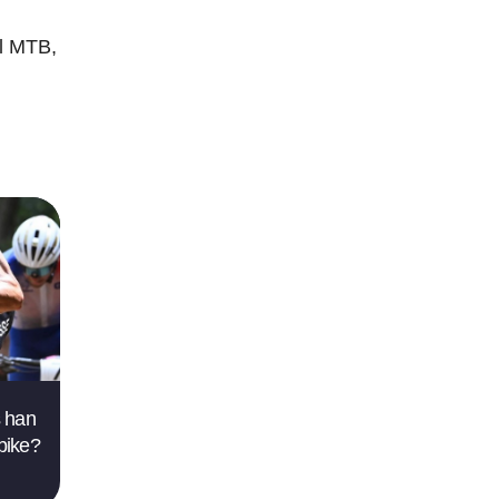
el MTB,
s han
bike?