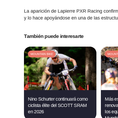
La aparición de Lapierre PXR Racing confirm
y lo hace apoyándose en una de las estruct
También puede interesarte
MOUNTAIN BIKE
MOUNTA
15 ene. 2026
15 ene. 2
Nino Schurter continuará como
Más es
ciclista élite del SCOTT SRAM
renova
en 2026
los eq