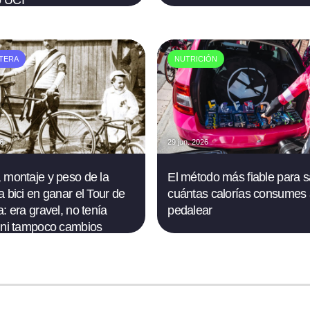
 UCI
TERA
NUTRICIÓN
26
29 jun. 2026
 montaje y peso de la
El método más fiable para 
a bici en ganar el Tour de
cuántas calorías consumes 
: era gravel, no tenía
pedalear
 ni tampoco cambios