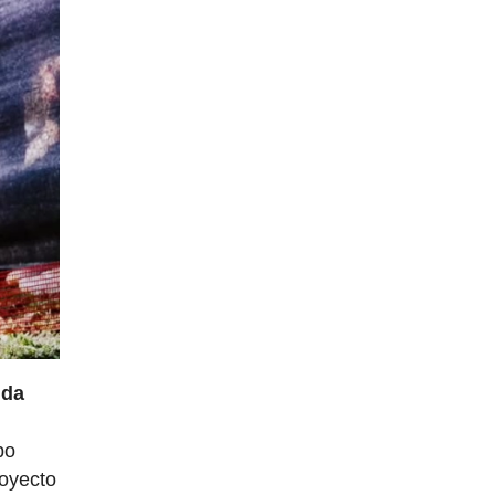
ida
po
royecto