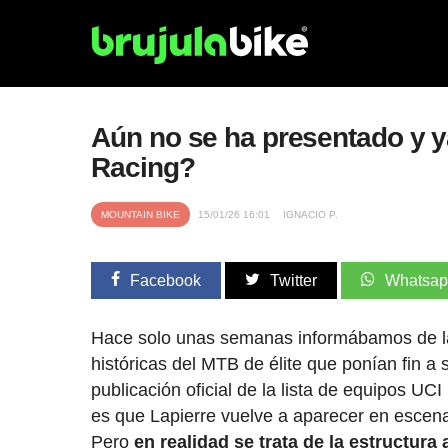
Aún no se ha presentado y y
Racing?
MOUNTAIN BIKE
15/01/26 16:01
IGNACIO P.
Facebook
Twitter
Whatsa
Hace solo unas semanas informábamos de la 
históricas del MTB de élite que ponían fin 
publicación oficial de la lista de equipos U
es que Lapierre vuelve a aparecer en esce
Pero
en realidad se trata de la estructur