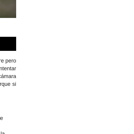
re pero
ntentar
 cámara
rque si
de
 la