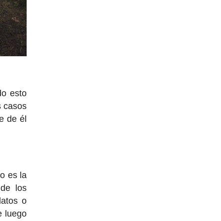
do esto
s casos
e de él
o es la
de los
latos o
e luego