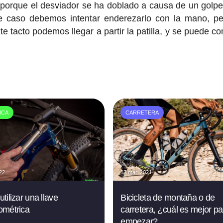
porque el desviador se ha doblado a causa de un golpe
 ese caso debemos intentar enderezarlo con la mano, p
 tacto podemos llegar a partir la patilla, y se puede co
ICA
CARRETERA
022
13 mar. 2021
tilizar una llave
Bicicleta de montaña o de
ométrica
carretera, ¿cuál es mejor pa
empezar?