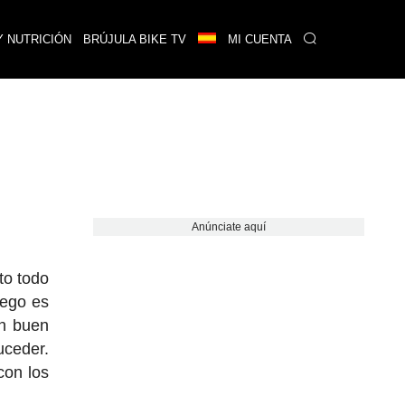
Y NUTRICIÓN
BRÚJULA BIKE TV
MI CUENTA
Anúnciate aquí
to todo
uego es
un buen
uceder.
con los