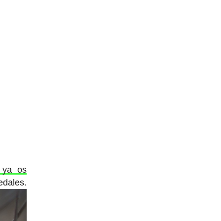
 ya os
edales.