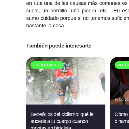
en ruta una de las causas más comunes es 
suelo, un bordillo, una piedra, etc... En
sumo cuidado porque si no tenemos suficiente
bastante la cosa.
También puede interesarte
ENTRENAMIENTO
MECÁN
26 nov. 2022
19 feb. 2
Beneficios del ciclismo: qué le
Cómo u
sucede a tu cuerpo cuando
dinam
montas en bicicleta