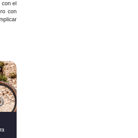
 con el
ero con
mplicar
ra