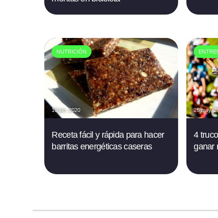
NUTRICIÓN
ENTRE
10 jun. 2020
26 may. 2
Receta fácil y rápida para hacer
4 truc
barritas energéticas caseras
ganar 