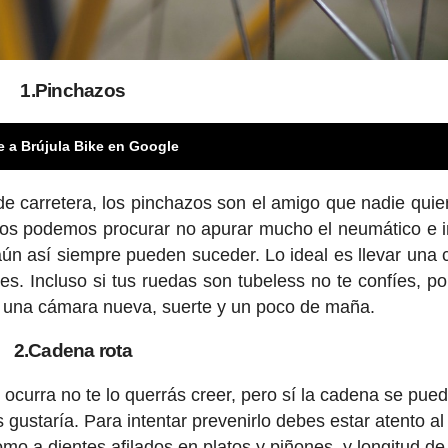
1.Pinchazos
e a Brújula Bike en Google
de carretera, los pinchazos son el amigo que nadie quie
rlos podemos procurar no apurar mucho el neumático e i
aún así siempre pueden suceder. Lo ideal es llevar una
. Incluso si tus ruedas son tubeless no te confíes, po
con una cámara nueva, suerte y un poco de maña.
2.Cadena rota
 ocurra no te lo querrás creer, pero sí la cadena se pue
gustaría. Para intentar prevenirlo debes estar atento al
mo a dientes afilados en platos y piñones, y longitud de