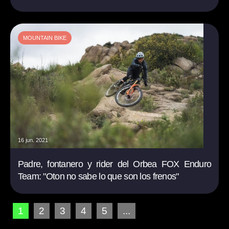
MOUNTAIN BIKE
16 jun. 2021
Padre, fontanero y rider del Orbea FOX Enduro
Team: "Oton no sabe lo que son los frenos"
1
2
3
4
5
...