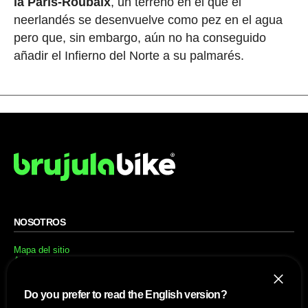
la París-Roubaix
, un terreno en el que el
neerlandés se desenvuelve como pez en el agua
pero que, sin embargo, aún no ha conseguido
añadir el Infierno del Norte a su palmarés.
NOSOTROS
Mapa del sitio
Aviso Legal
Anúnciate con nosotros
Política de cookies
Política de privacidad
Do you prefer to read the English version?
Contacto