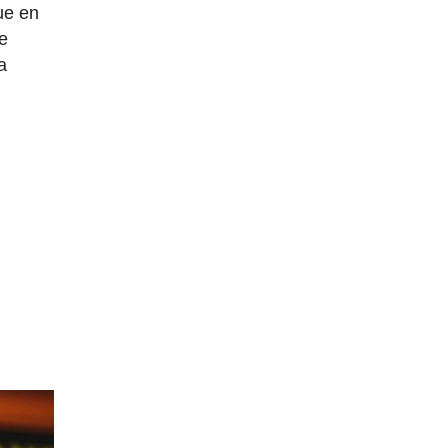
ue en
de
a