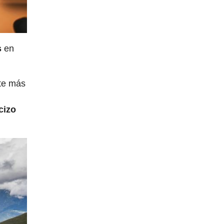
s
en
rte más
cizo