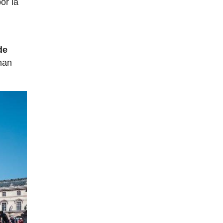
or la
de
han