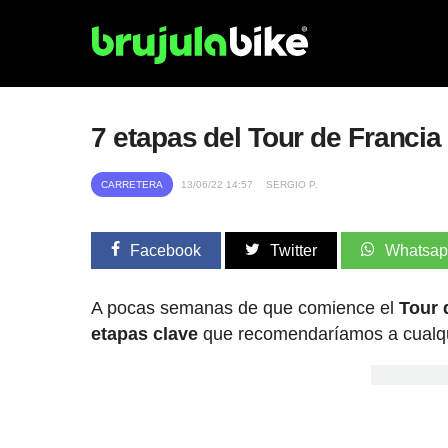
7 etapas del Tour de Francia
CARRETERA
13/06/22 14:57
SERGIO P.
Facebook
Twitter
Whatsa
A pocas semanas de que comience el
Tour 
etapas clave
que recomendaríamos a cualqu