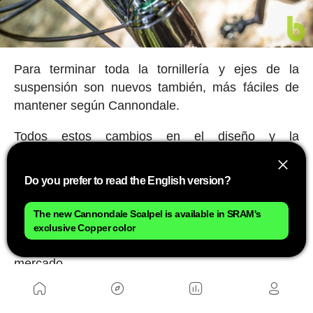
Para terminar toda la tornillería y ejes de la
suspensión son nuevos también, más fáciles de
mantener según Cannondale.
Todos estos cambios en el diseño y la
construcción del cuadro de la Scalpel le han
llevado a ahorrar 200 gr de peso respecto a la
Do you prefer to read the English version?
versión anterior, dejando el cuadro Hi-Mod en solo
1910 gr, incluyendo amortiguador, cierre,
The new Cannondale Scalpel is available in SRAM's
tornillería… Lo que le coloca como uno de los
exclusive Copper color
cuadros de doble suspensión más ligeros del
mercado.