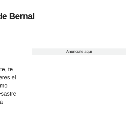
 de Bernal
Anúnciate aquí
te, te
eres el
ómo
esastre
na