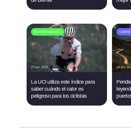
ENTRENAMIENTO
CARRE
23 jun. 2026
19 jun. 20
La UCI utiliza este índice para
Pendie
saber cuándo el calor es
leyend
peligroso para los ciclistas
puerto