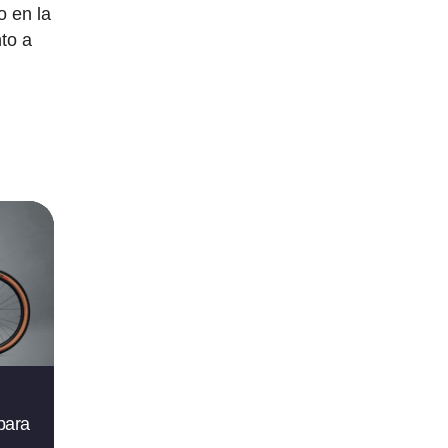
o en la
nto a
para