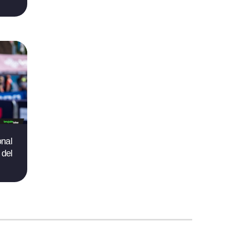
onal
 del