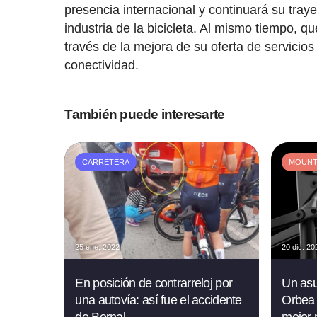
presencia internacional y continuará su tray
industria de la bicicleta. Al mismo tiempo, 
través de la mejora de su oferta de servicios
conectividad.
También puede interesarte
CARRETERA
MOUNTA
25 ene. 2022
20 dic. 20
En posición de contrarreloj por
Un asu
una autovía: así fue el accidente
Orbea 
de Bernal
mejor 