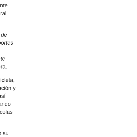
ante
ral
 de
portes
nte
ra.
icleta,
ación y
así
jando
icolas
s su